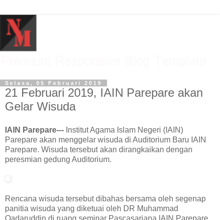
Selasa, 05 Februari 2019
21 Februari 2019, IAIN Parepare akan
Gelar Wisuda
IAIN Parepare---
Institut Agama Islam Negeri (IAIN)
Parepare akan menggelar wisuda di Auditorium Baru IAIN
Parepare. Wisuda tersebut akan dirangkaikan dengan
peresmian gedung Auditorium.
Rencana wisuda tersebut dibahas bersama oleh segenap
panitia wisuda yang diketuai oleh DR Muhammad
Qadaruddin di ruang seminar Pascasarjana IAIN Parepare,